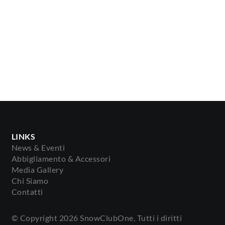
LINKS
News & Eventi
Abbigliamento & Accessori
Media Gallery
Chi Siamo
Contatti
© Copyright
2026 SnowClubOne, Tutti i diritti